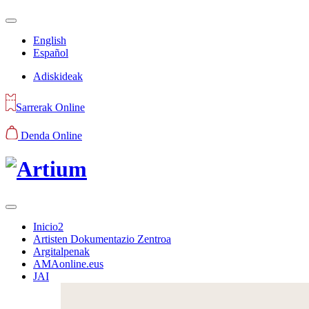
English
Español
Adiskideak
Sarrerak Online
Denda Online
Inicio2
Artisten Dokumentazio Zentroa
Argitalpenak
AMAonline.eus
JAI