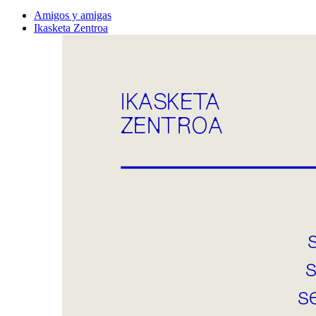
Amigos y amigas
Ikasketa Zentroa