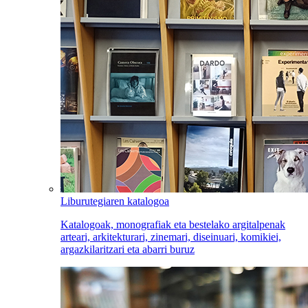
Liburutegiaren katalogoa
Katalogoak, monografiak eta bestelako argitalpenak
arteari, arkitekturari, zinemari, diseinuari, komikiei,
argazkilaritzari eta abarri buruz