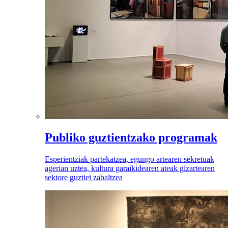
Publiko guztientzako programak
Esperientziak partekatzea, egungo artearen sekretuak
agerian uztea, kultura garaikidearen ateak gizartearen
sektore guztiei zabaltzea