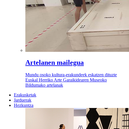
Artelanen mailegua
Mundu osoko kultura-erakundeek eskatzen dituzte
Euskal Herriko Arte Garaikidearen Museoko
Bildumako artelanak
Erakusketak
Jarduerak
Hezkuntza