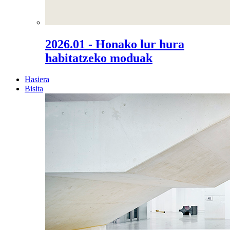
2026.01 - Honako lur hura
habitatzeko moduak
Hasiera
Bisita