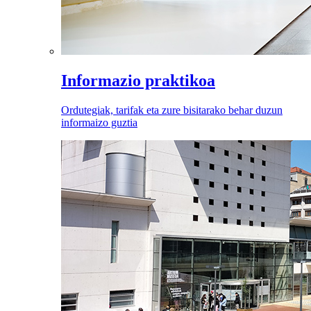
Informazio praktikoa
Ordutegiak, tarifak eta zure bisitarako behar duzun
informaizo guztia