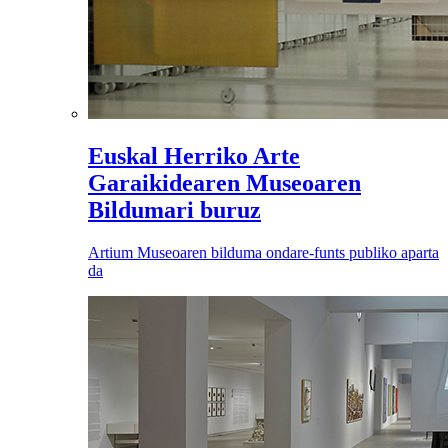
Euskal Herriko Arte
Garaikidearen Museoaren
Bildumari buruz
Artium Museoaren bilduma ondare-funts publiko aparta
da