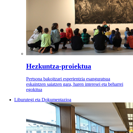
Hezkuntza-proiektua
Pertsona bakoitzari esperientzia esanguratsua
eskaintzen saiatzen gara, haren interesei eta beharrei
egokitua
Liburutegi eta Dokumentazioa