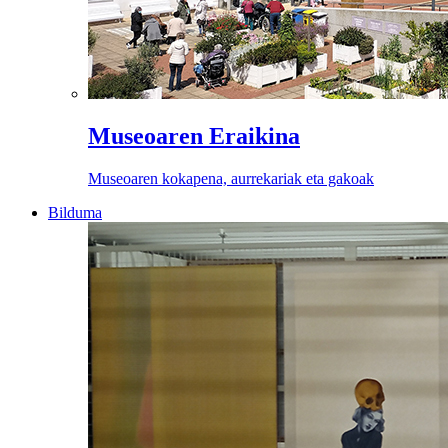
Museoaren Eraikina
Museoaren kokapena, aurrekariak eta gakoak
Bilduma