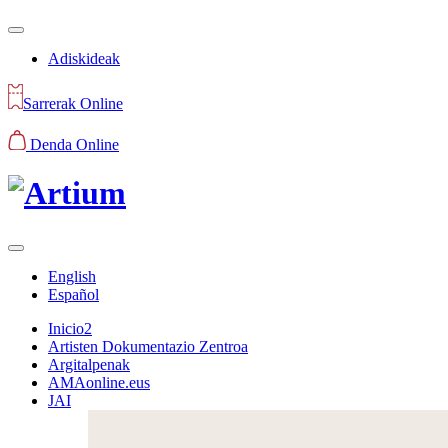
Adiskideak
Sarrerak Online
Denda Online
English
Español
Inicio2
Artisten Dokumentazio Zentroa
Argitalpenak
AMAonline.eus
JAI