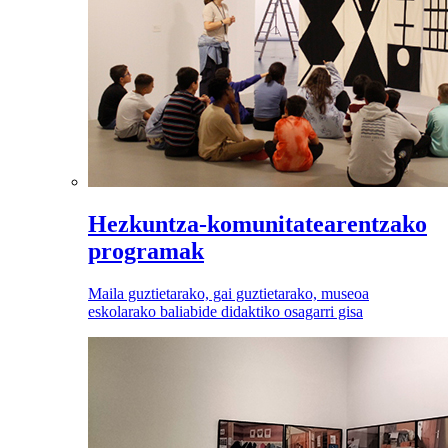
Hezkuntza-komunitatearentzako
programak
Maila guztietarako, gai guztietarako, museoa
eskolarako baliabide didaktiko osagarri gisa