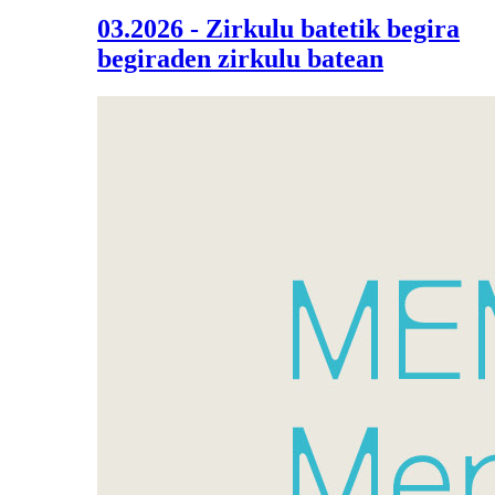
03.2026 - Zirkulu batetik begira
begiraden zirkulu batean