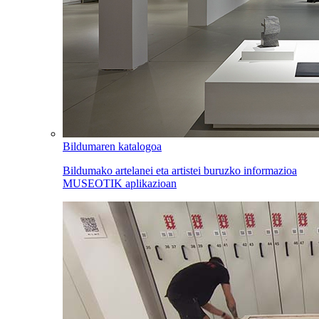
Bildumaren katalogoa
Bildumako artelanei eta artistei buruzko informazioa
MUSEOTIK aplikazioan