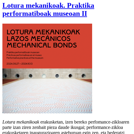
Lotura mekanikoak. Praktika
performatiboak museoan II
Lotura mekanikoak
erakusketan, izen bereko perfomance-zikloaren
parte izan ziren zenbait pieza daude ikusgai; performance-zikloa
erakusketaren inaugurazioaren asteburuan egin zen, eta bederatzi