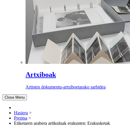
Artxiboak
Artisten dokumentu-artxiboetarako sarbidea
Close Menu
Hasiera
>
Prentsa
>
Etiketaren arabera artikuluak erakusten: Erakusketak