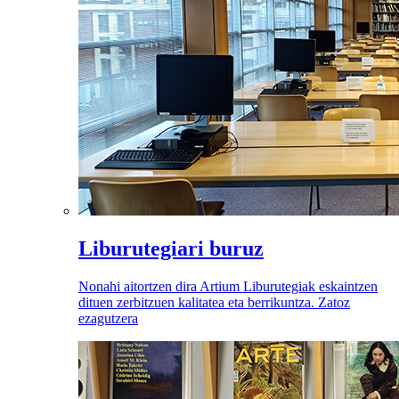
Liburutegiari buruz
Nonahi aitortzen dira Artium Liburutegiak eskaintzen
dituen zerbitzuen kalitatea eta berrikuntza. Zatoz
ezagutzera