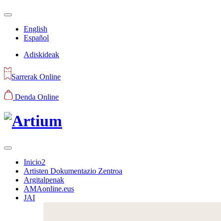
English
Español
Adiskideak
Sarrerak Online
Denda Online
Inicio2
Artisten Dokumentazio Zentroa
Argitalpenak
AMAonline.eus
JAI