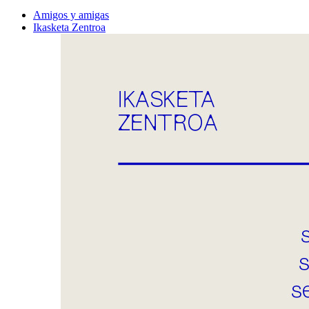
Amigos y amigas
Ikasketa Zentroa